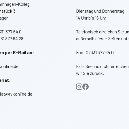
arnhagen-Kolleg
stück 3
Dienstag und Donnerstag
agen
14 Uhr bis 16 Uhr
31 377 64 0
Telefonisch erreichen Sie u
31 377 64 28
außerhalb dieser Zeiten unt
n per E-Mail an:
Fon: 02331 377 64 0
konline.de
Falls Sie uns nicht erreichen
wir Sie zurück.
riat
:
iat@rvkonline.de