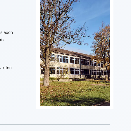
ns auch
er:
, rufen