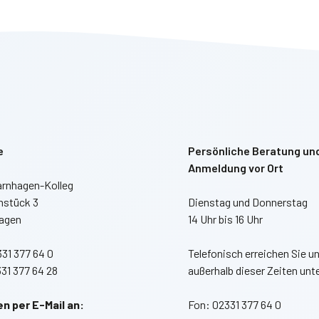
e
Persönliche Beratung un
Anmeldung vor Ort
arnhagen-Kolleg
stück 3
Dienstag und Donnerstag
agen
14 Uhr bis 16 Uhr
31 377 64 0
Telefonisch erreichen Sie u
31 377 64 28
außerhalb dieser Zeiten unt
n per E-Mail an:
Fon: 02331 377 64 0