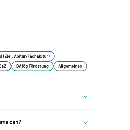
 (Ziel: Abitur/Fachabitur)
DaZ
BAfög Förderung
Allgemeines
zumelden?