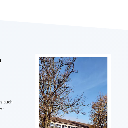
d
ns auch
er: