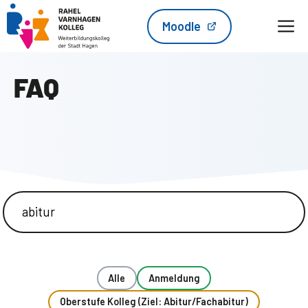
Zum
M
Moodle
Inhalt
springen
FAQ
Alle
Anmeldung
Oberstufe Kolleg (Ziel: Abitur/Fachabitur)